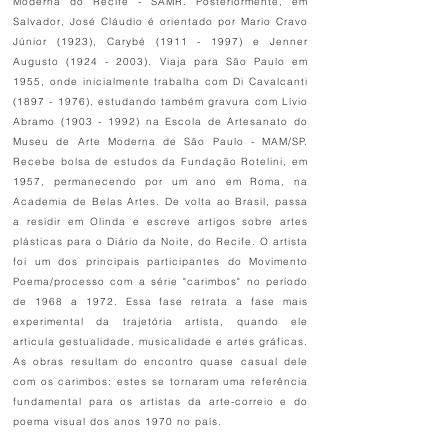
Moderna do Recife - SAMR. Posteriormente, em
Salvador, José Cláudio é orientado por Mario Cravo
Júnior (1923), Carybé
(1911 - 1997)
e Jenner
Augusto
(1924 - 2003)
. Viaja para São Paulo em
1955, onde inicialmente trabalha com Di Cavalcanti
(1897 - 1976)
, estudando também gravura com Lívio
Abramo
(1903 - 1992)
na Escola de Artesanato do
Museu de Arte Moderna de São Paulo - MAM/SP.
Recebe bolsa de estudos da Fundação Rotelini, em
1957, permanecendo por um ano em Roma, na
Academia de Belas Artes. De volta ao Brasil, passa
a residir em Olinda e escreve artigos sobre artes
plásticas para o Diário da Noite, do Recife. O artista
foi um dos principais participantes do Movimento
Poema/processo com a série "carimbos" no período
de 1968 a 1972. Essa fase retrata a fase mais
experimental da trajetória artista, quando ele
articula gestualidade, musicalidade e artes gráficas.
As obras resultam do encontro quase casual dele
com os carimbos: estes se tornaram uma referência
fundamental para os artistas da arte-correio e do
poema visual dos anos 1970 no país.