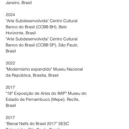
Janeiro, Brasil 

1977

“Individual de José Cláudio” Gatsby Arte, 
2024

Recife, Brasil 

"Arte Subdesenvolvida" Centro Cultural 
“Individual de José Cláudio” Renato 
Banco do Brasil (CCBB BH), Belo 
Magalhães Gouvêa - Escritório de Arte, 
Horizonte, Brasil 

São Paulo, Brasil 

"Arte Subdesenvolvida" Centro Cultural 
“Individual de José Cláudio” Artespaço 
Banco do Brasil (CCBB SP), São Paulo, 
Galeria de Arte, Recife, Brasil

Brasil 

“Individual de José Cláudio” Galeria Nara 
Roesler, São Paulo, Brasil

2022

"Modernismo expandido" Museu Nacional 
1975

da República, Brasília, Brasil 

“Individual de José Claudio” Renato 
Magalhães Gouvêa - Escritório de Arte, 
2017

São Paulo, Brasil

"18ª Exposição de Artes do IMIP" Museu do 
Estado de Pernambuco (Mepe), Recife, 
1970

Brasil 

“Individual de José Cláudio” Galeria 
Detalhe, Recife, Brasil

2017

"Bienal Naïfs do Brasil 2017" SESC 
1966
