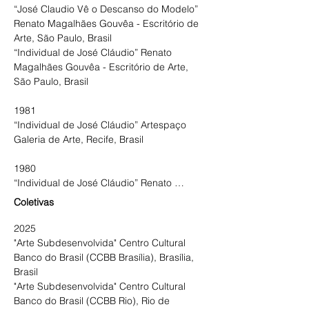
“José Claudio Vê o Descanso do Modelo” 
Renato Magalhães Gouvêa - Escritório de 
Arte, São Paulo, Brasil 

“Individual de José Cláudio” Renato 
Magalhães Gouvêa - Escritório de Arte, 
São Paulo, Brasil

1981

“Individual de José Cláudio” Artespaço 
Galeria de Arte, Recife, Brasil

1980

“Individual de José Cláudio” Renato 
Magalhães Gouvêa - Escritório de Arte, 
Coletivas
São Paulo, Brasil

“Individual de José Cláudio” Kraft Escritório 
2025

de Arte, Porto Alegre, Brasil

"Arte Subdesenvolvida" Centro Cultural 
Banco do Brasil (CCBB Brasília), Brasília, 
1978

Brasil 

“Individual de José Cláudio” Artespaço 
"Arte Subdesenvolvida" Centro Cultural 
Galeria de Arte, Recife, Brasil

Banco do Brasil (CCBB Rio), Rio de 