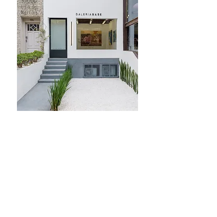
Receba nossa 
newsletter
*
Email
Cadastre-se
G A L E R I A
B A S E -
São Paulo