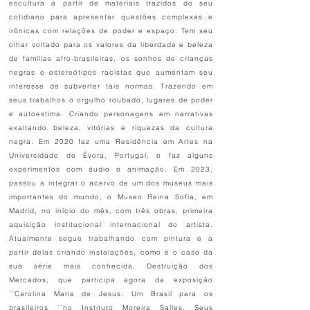
escultura a partir de materiais trazidos do seu
cotidiano para apresentar questões complexas e
irônicas com relações de poder e espaço. Tem seu
olhar voltado para os valores da liberdade e beleza
de famílias afro-brasileiras, os sonhos de crianças
negras e estereótipos racistas que aumentam seu
interesse de subverter tais normas. Trazendo em
seus trabalhos o orgulho roubado, lugares de poder
e autoestima. Criando personagens em narrativas
exaltando beleza, vitórias e riquezas da cultura
negra. Em 2020 faz uma Residência em Artes na
Universidade de Évora, Portugal, e faz alguns
experimentos com áudio e animação. Em 2023,
passou a integrar o acervo de um dos museus mais
importantes do mundo, o Museo Reina Sofia, em
Madrid, no início do mês, com três obras, primeira
aquisição institucional internacional do artista.
Atualmente segue trabalhando com pintura e a
partir delas criando instalações, como é o caso da
sua série mais conhecida, Destruição dos
Mercados, que participa agora da exposição
``Carolina Maria de Jesus: Um Brasil para os
brasileiros ``no Instituto Moreira Salles. Seus